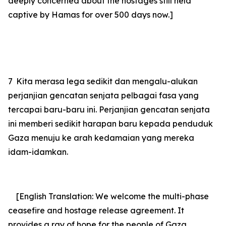
deeply concerned about the hostages still held
captive by Hamas for over 500 days now.]
7
Kita merasa lega sedikit dan mengalu-alukan
perjanjian gencatan senjata pelbagai fasa yang
tercapai baru-baru ini. Perjanjian gencatan senjata
ini memberi sedikit harapan baru kepada penduduk
Gaza menuju ke arah kedamaian yang mereka
idam-idamkan.
[English Translation: We welcome the multi-phase
ceasefire and hostage release agreement. It
provides a ray of hope for the people of Gaza